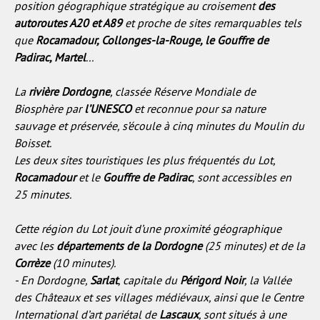
position géographique stratégique au croisement
des
autoroutes A20 et A89
et proche de sites remarquables tels
que
Rocamadour, Collonges-la-Rouge, le Gouffre de
Padirac, Martel
...
La
rivière Dordogne
, classée Réserve Mondiale de
Biosphère par
l’UNESCO
et reconnue pour sa nature
sauvage et préservée, s’écoule à cinq minutes du Moulin du
Boisset.
Les deux sites touristiques les plus fréquentés du Lot,
Rocamadour
et le
Gouffre de Padirac
, sont accessibles en
25 minutes.
Cette région du Lot jouit d’une proximité géographique
avec les
départements de la Dordogne
(25 minutes) et de la
Corrèze
(10 minutes).
- En Dordogne,
Sarlat
, capitale du
Périgord Noir
, la Vallée
des Châteaux et ses villages médiévaux, ainsi que le Centre
International d’art pariétal de
Lascaux
, sont situés à une