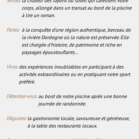
Sentez
la chaleur des rayons du soleil qui caressent votre
aléat
corps, allongé dans un transat au bord de la piscine
com
ident
à lire un roman.
client
inclu
chaq
Partez
à la conquête d’une région authentique, berceau de
dema
page 
la rivière Dordogne où la nature est préservée. Elle
et ut
calcul
est chargée d'histoire, de patrimoine et riche en
donn
visit
paysages époustouflants…
sessi
camp
pour 
Vivez
des expériences inoubliables en participant à des
rappo
d'ana
activités extraordinaires ou en pratiquant votre sport
site.
préféré.
_gid
1 jour
Ce co
Google LLC
.lemoulinduboisset.com
défin
Goog
Détentez-vous
au bord de notre piscine après une bonne
Analyt
journée de randonnée.
stock
à jou
valeu
pour
Dégustez
la gastronomie locale, savoureuse et généreuse,
page 
à la table des restaurants locaux.
et est
pour
et su
pages