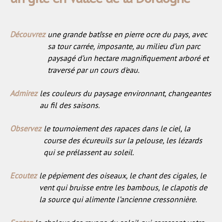
Découvrez
une grande batîsse en pierre ocre du pays, avec
sa tour carrée, imposante, au milieu d’un parc
Provider
Nom
Nom
Provider / Domaine
/
Expiration
Description
Expiration
Descr
paysagé d’un hectare magnifiquement arboré et
Domaine
_ga
2 ans
Ce n
Google LLC
traversé par un cours d'eau.
Nom
Provider / Domaine
.lemoulinduboisset.com
cooki
assoc
_gat_gtag_UA_72137469_1
.lemoulinduboisset.com
Goog
Admirez
les couleurs du paysage environnant, changeantes
Unive
Analy
au fil des saisons.
qui e
mise 
impo
Observez
le tournoiement des rapaces dans le ciel, la
du se
d'ana
course des écureuils sur la pelouse, les lézards
plus
qui se prélassent au soleil.
cour
utili
_fbp
Meta Platform Inc.
Googl
.lemoulinduboisset.com
cooki
Ecoutez
le pépiement des oiseaux, le chant des cigales, le
utili
disti
vent qui bruisse entre les bambous, le clapotis de
utili
la source qui alimente l’ancienne cressonnière.
uniq
attri
numé
géné