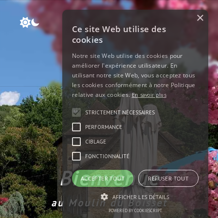
×
Ce site Web utilise des
cookies
Notre site Web utilise des cookies pour
améliorer l'expérience utilisateur. En
utilisant notre site Web, vous acceptez tous
les cookies conformément à notre Politique
relative aux cookies.
En savoir plus
STRICTEMENT NÉCESSAIRES
PERFORMANCE
CIBLAGE
FONCTIONNALITÉ
Bienvenue
ACCEPTER TOUT
REFUSER TOUT
AFFICHER LES DÉTAILS
au Moulin du Boisset
POWERED BY COOKIESCRIPT