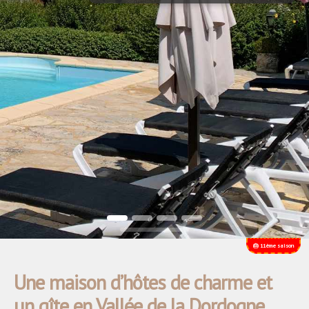
Strictement nécessaires
Performance
Ciblage
Fonctionnalité
Les cookies strictement nécessaires habilitent
des fonctionnalités de base du site Web telles
que la connexion des utilisateurs et la gestion
des comptes. Le site Web ne peut pas être
utilisé correctement sans les cookies
strictement nécessaires.
Nom
Provider / Domaine
crisp-
.lemoulinduboisset
client%2Fsession%2Fa7d4194a-
42cd-462b-bdf1-79801915fd55
🎂 11ème saison
Une maison d’hôtes de charme et
un gîte en Vallée de la Dordogne