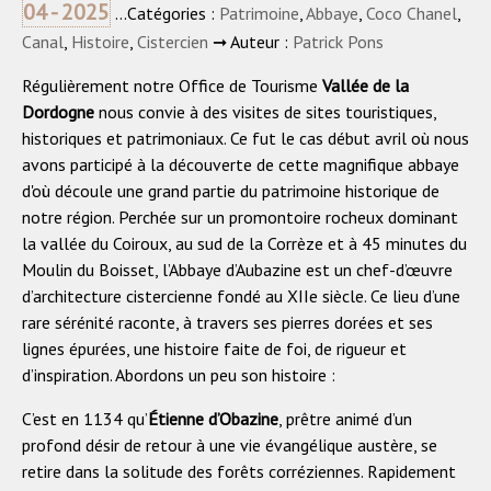
04 - 2025
...Catégories :
Patrimoine
,
Abbaye
,
Coco Chanel
,
Canal
,
Histoire
,
Cistercien
➞ Auteur :
Patrick Pons
Régulièrement notre Office de Tourisme
Vallée de la
Dordogne
nous convie à des visites de sites touristiques,
historiques et patrimoniaux. Ce fut le cas début avril où nous
avons participé à la découverte de cette magnifique abbaye
d'où découle une grand partie du patrimoine historique de
notre région. Perchée sur un promontoire rocheux dominant
la vallée du Coiroux, au sud de la Corrèze et à 45 minutes du
Moulin du Boisset, l’Abbaye d’Aubazine est un chef-d’œuvre
d’architecture cistercienne fondé au XIIe siècle. Ce lieu d’une
rare sérénité raconte, à travers ses pierres dorées et ses
lignes épurées, une histoire faite de foi, de rigueur et
d’inspiration. Abordons un peu son histoire :
C’est en 1134 qu’
Étienne d’Obazine
, prêtre animé d’un
profond désir de retour à une vie évangélique austère, se
retire dans la solitude des forêts corréziennes. Rapidement