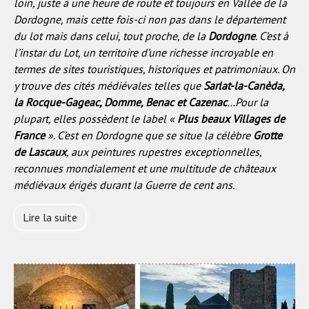
loin, juste à une heure de route et toujours en Vallée de la
Dordogne, mais cette fois-ci non pas dans le département
du lot mais dans celui, tout proche, de la
Dordogne
. C’est à
l’instar du Lot, un territoire d’une richesse incroyable en
termes de sites touristiques, historiques et patrimoniaux. On
y trouve des cités médiévales telles que
Sarlat-la-Canèda,
la Rocque-Gageac, Domme, Benac et Cazenac
…Pour la
plupart, elles possèdent le label «
Plus beaux Villages de
France
». C’est en Dordogne que se situe la célèbre
Grotte
de Lascaux
, aux peintures rupestres exceptionnelles,
reconnues mondialement et une multitude de châteaux
médiévaux érigés durant la Guerre de cent ans.
Lire la suite