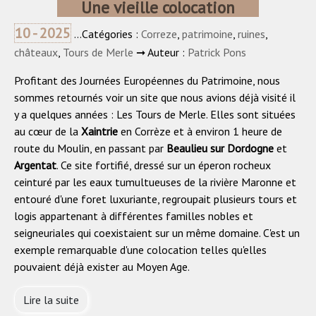
Une vieille colocation
10 - 2025
...Catégories :
Correze
,
patrimoine
,
ruines
,
châteaux
,
Tours de Merle
➞ Auteur :
Patrick Pons
Profitant des Journées Européennes du Patrimoine, nous
sommes retournés voir un site que nous avions déjà visité il
y a quelques années : Les Tours de Merle. Elles sont situées
au cœur de la
Xaintrie
en Corrèze et à environ 1 heure de
route du Moulin, en passant par
Beaulieu sur Dordogne
et
Argentat
. Ce site fortifié, dressé sur un éperon rocheux
ceinturé par les eaux tumultueuses de la rivière Maronne et
entouré d'une foret luxuriante, regroupait plusieurs tours et
logis appartenant à différentes familles nobles et
seigneuriales qui coexistaient sur un même domaine. C'est un
exemple remarquable d'une colocation telles qu'elles
pouvaient déjà exister au Moyen Age.
Lire la suite